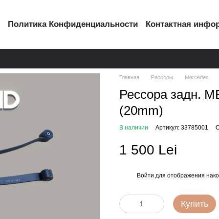
с
Политика Конфиденциальности
Контактная инфо
Главная
Рессоры
Mercedes
Рессора задн. МВ
(20mm)
В наличии
Артикул: 33785001
О
1 500 Lei
Войти
для отображения нако
%
Купить