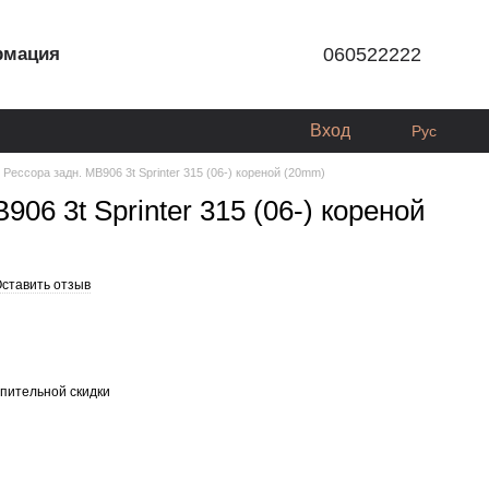
рмация
060522222
Вход
Рус
Рессора задн. МВ906 3t Sprinter 315 (06-) кореной (20mm)
906 3t Sprinter 315 (06-) кореной
ставить отзыв
пительной скидки