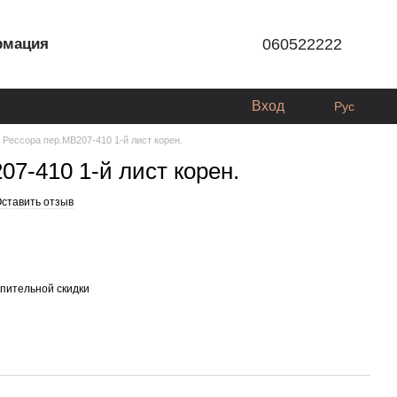
рмация
060522222
Вход
Рус
Рессора пер.MB207-410 1-й лист корен.
07-410 1-й лист корен.
ставить отзыв
пительной скидки