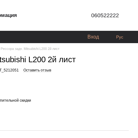
рмация
060522222
Вход
Рус
Рессора задн. Mitsubishi L200 2й лист
tsubishi L200 2й лист
T_5212051
Оставить отзыв
пительной скидки