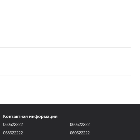
Контактная информация
060522222
060522222
068622222
060522222