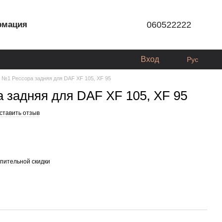
рмация
060522222
Вход
Рус
 №1 Рессора задняя для DAF XF 105, XF 95
 задняя для DAF XF 105, XF 95
ставить отзыв
пительной скидки