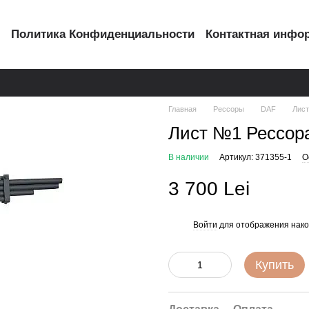
с
Политика Конфиденциальности
Контактная инфо
Главная
Рессоры
DAF
Лист
Лист №1 Рессора
В наличии
Артикул: 371355-1
О
3 700 Lei
Войти
для отображения нако
%
Купить