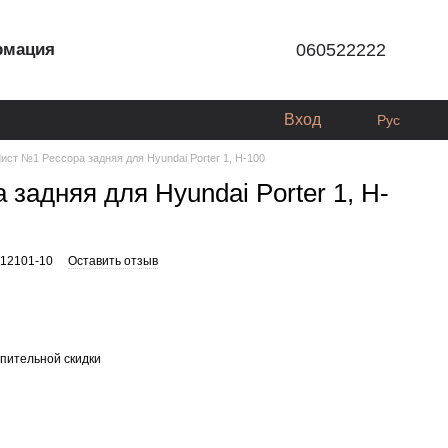
рмация
060522222
Вход
Рус
ист №1 Рессора задняя для Hyundai Porter 1, H-100
задняя для Hyundai Porter 1, H-
912101-10
Оставить отзыв
пительной скидки