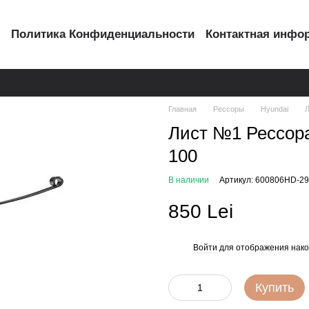
с
Политика Конфиденциальности
Контактная инфо
Главная
Рессоры
Hyundai
Л
Лист №1 Рессора 
100
В наличии
Артикул: 600806HD-2
850 Lei
Войти
для отображения нако
%
Купить