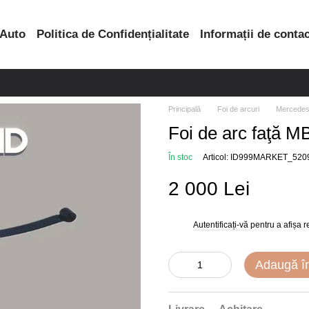
 Auto
Politica de Confidențialitate
Informații de conta
Principală
Foi de arcuri
Mercede
Foi de arc faţă MB
În stoc
Articol: ID999MARKET_520
2 000 Lei
Autentificați-vă
pentru a afișa 
%
Adaugă î