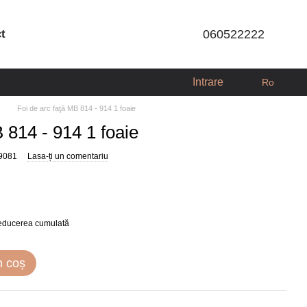
ct
060522222
Intrare
Ro
s
Foi de arc faţă MB 814 - 914 1 foaie
 814 - 914 1 foaie
9081
Lasa-ți un comentariu
reducerea cumulată
n coș