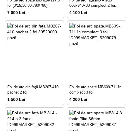
Foi de arc spate МВ 814-917 3
Foi de arc faţă.MB Atego
foi (3/15,36,80,790/790)
860x940x80 complect 2 foi
24+25 mm
7 000 Lei
4 100 Lei
Foi de arc din faţă MB207-410
Foi de arc spate.МВ609-711 în
pachet 2 foi
complect 3 foi
1 500 Lei
4 200 Lei