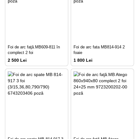
Foi de arc faţă.MB609-811 în
Foi de arc fata МВ814-914 2
complect 2 foi
foaie
2 500 Lei
1 800 Lei