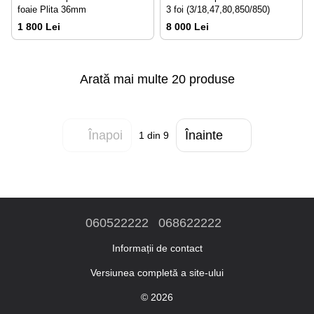
foaie Plita 36mm
3 foi (3/18,47,80,850/850)
1 800 Lei
8 000 Lei
Arată mai multe 20 produse
Înapoi
Înainte
1
din 9
060522222
068622222
Informații de contact
Versiunea completă a site-ului
© 2026