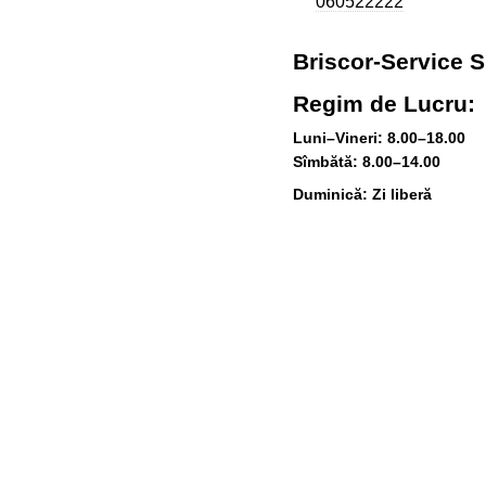
060522222
Briscor-Service 
Regim de Lucru:
Luni–Vineri: 8.00–18.00
Sîmbătă: 8.00–14.00
Duminică: Zi liberă