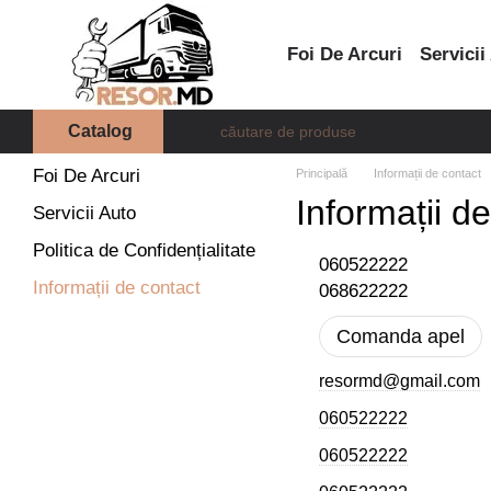
Mergi la conținutul principal
Foi De Arcuri
Servicii
Catalog
Foi De Arcuri
Principală
Informații de contact
Informații d
Servicii Auto
Politica de Confidențialitate
060522222
Informații de contact
068622222
Comanda apel
resormd@gmail.com
060522222
060522222