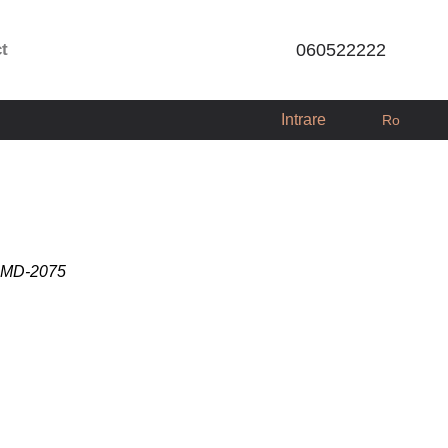
ct
060522222
Intrare
Ro
1 MD-2075