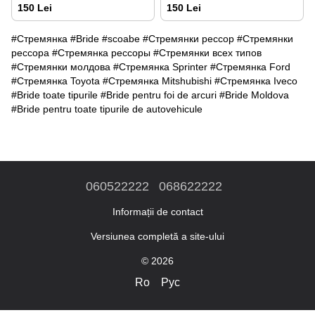
150 Lei
150 Lei
#Стремянка #Bride #scoabe #Стремянки рессор #Стремянки
рессора #Стремянка рессоры #Стремянки всех типов
#Стремянки молдова #Стремянка Sprinter #Стремянка Ford
#Стремянка Toyota #Стремянка Mitshubishi #Стремянка Iveco
#Bride toate tipurile #Bride pentru foi de arcuri #Bride Moldova
#Bride pentru toate tipurile de autovehicule
060522222
068622222
Informații de contact
Versiunea completă a site-ului
© 2026
Ro
Рус