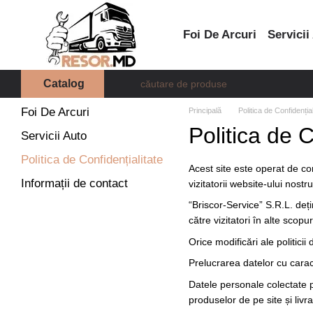
Mergi la conținutul principal
Foi De Arcuri
Servicii
Catalog
Foi De Arcuri
Principală
Politica de Confidențial
Politica de C
Servicii Auto
Politica de Confidențialitate
Acest site este operat de co
Informații de contact
vizitatorii website-ului nostru
“Briscor-Service” S.R.L. deți
către vizitatori în alte sco
Orice modificări ale politicii
Prelucrarea datelor cu cara
Datele personale colectate p
produselor de pe site și liv