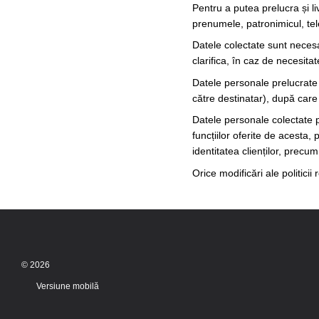
Pentru a putea prelucra și l
prenumele, patronimicul, tele
Datele colectate sunt necesa
clarifica, în caz de necesita
Datele personale prelucrate p
către destinatar), după care
Datele personale colectate pr
funcțiilor oferite de acesta,
identitatea clienților, precum
Orice modificări ale politicii
© 2026
Versiune mobilă