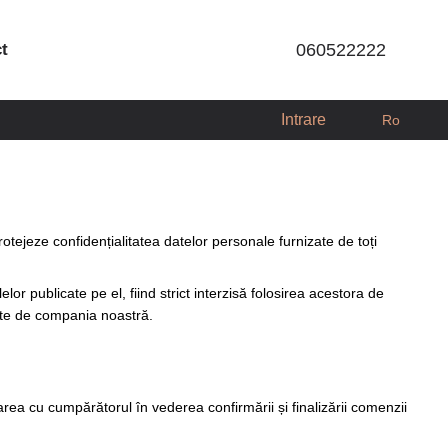
ct
060522222
Intrare
Ro
tejeze confidențialitatea datelor personale furnizate de toți
lor publicate pe el, fiind strict interzisă folosirea acestora de
rate de compania noastră.
rea cu cumpărătorul în vederea confirmării și finalizării comenzii