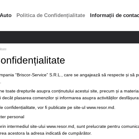
 Auto
Politica de Confidențialitate
Informații de conta
itate
onfidențialitate
mpania “Briscor-Service” S.R.L., care se angajează să respecte și să pro
.
ne toate drepturile asupra conținutului acestui site, precum și a materiale
puri decât plasarea comenzilor și informarea asupra activităților desfășu
 de confidențialitate, vor fi publicate pe site-ul www.resor.md.
cter personal
rin intermediul site-ului www.resor.md, sunt prelucrate pentru comunica
rarea acestora la adresa indicată de cumpărător.