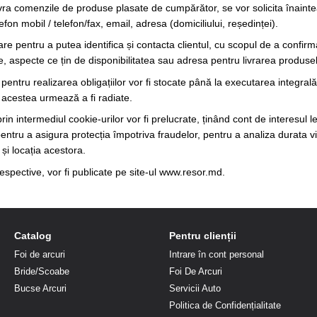
ivra comenzile de produse plasate de cumpărător, se vor solicita înainte
fon mobil / telefon/fax, email, adresa (domiciliului, reședinței).
re pentru a putea identifica și contacta clientul, cu scopul de a confir
te, aspecte ce țin de disponibilitatea sau adresa pentru livrarea produsel
entru realizarea obligațiilor vor fi stocate până la executarea integrală
 acestea urmează a fi radiate.
in intermediul cookie-urilor vor fi prelucrate, ținând cont de interesul l
 pentru a asigura protecția împotriva fraudelor, pentru a analiza durata v
 și locația acestora.
 respective, vor fi publicate pe site-ul www.resor.md.
Catalog
Pentru clienții
Foi de arcuri
Intrare în cont personal
Bride/Scoabe
Foi De Arcuri
Bucse Arcuri
Servicii Auto
Politica de Confidențialitate