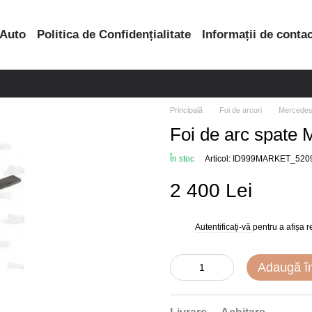
 Auto
Politica de Confidențialitate
Informații de conta
Principală
Foi de arcuri
Mercede
Foi de arc spate 
În stoc
Articol: ID999MARKET_520
2 400 Lei
Autentificați-vă
pentru a afișa 
%
Adaugă î