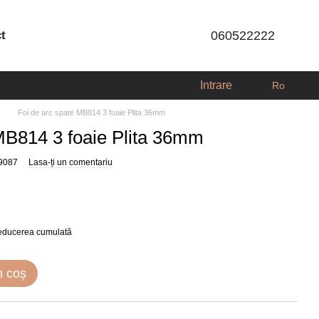
ct
060522222
Intrare
Ro
s
Foi de arc spate MB814 3 foaie Plita 36mm
MB814 3 foaie Plita 36mm
9087
Lasa-ți un comentariu
reducerea cumulată
n coș