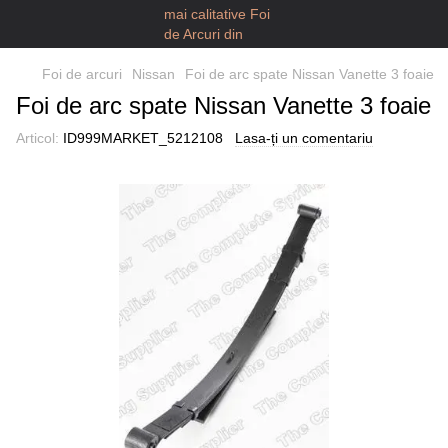
Foi de arcuri
Nissan
Foi de arc spate Nissan Vanette 3 foaie
Foi de arc spate Nissan Vanette 3 foaie
Articol:
ID999MARKET_5212108
Lasa-ți un comentariu