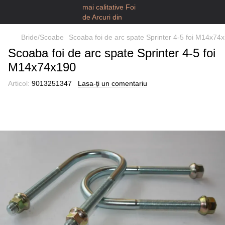
Bride/Scoabe
Scoaba foi de arc spate Sprinter 4-5 foi M14x74
Scoaba foi de arc spate Sprinter 4-5 foi
M14x74x190
Articol:
9013251347
Lasa-ți un comentariu