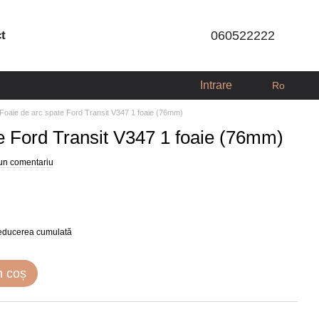
ct
060522222
Intrare
Ro
Foaie de arc spate Ford Transit V347 1 foaie (76mm)
e Ford Transit V347 1 foaie (76mm)
 un comentariu
reducerea cumulată
n coș