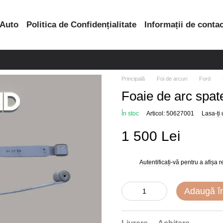
 Auto
Politica de Confidențialitate
Informații de conta
Principală
Foi de arcuri
Ford
Foaie de arc spat
În stoc
Articol: 50627001
Lasa-ți
1 500 Lei
Autentificați-vă
pentru a afișa 
%
Adaugă î