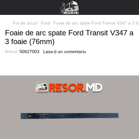
Foi de arcuri
Ford
Foaie de arc spate Ford Transit V347 a 3 
Foaie de arc spate Ford Transit V347 a
3 foaie (76mm)
Articol:
50627003
Lasa-ți un comentariu