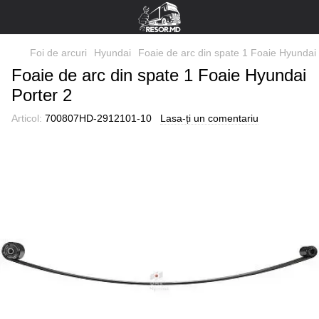
Foi de arcuri
Hyundai
Foaie de arc din spate 1 Foaie Hyundai 
Foaie de arc din spate 1 Foaie Hyundai
Porter 2
Articol:
700807HD-2912101-10
Lasa-ți un comentariu