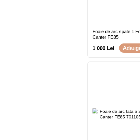
Foaie de arc spate 1 F
Canter FE85
Adaugă
1 000 Lei