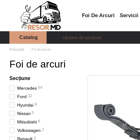
Mergi la conținutul principal
Foi De Arcuri
Servicii
Catalog
Principală
Foi de arcuri
Foi de arcuri
Seсțiune
64
Mercedes
32
Ford
8
Hyundai
5
Nissan
8
Mitsubishi
2
Volkswagen
3
Renault