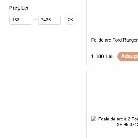
Preț, Lei
De la Preț, Lei
Până la Preț, Lei
OK
Foi de arc Ford Ranger
Adaugă
1 100 Lei