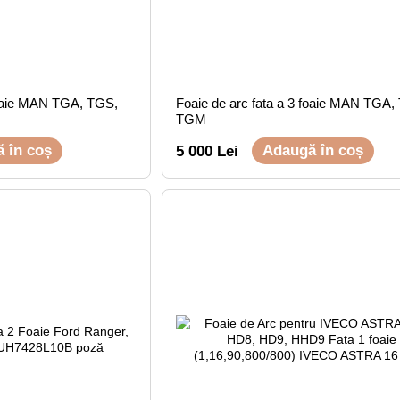
 foaie MAN TGA, TGS,
Foaie de arc fata a 3 foaie MAN TGA,
TGM
 în coș
Adaugă în coș
5 000 Lei