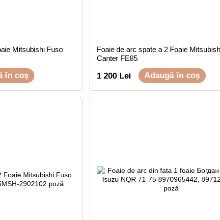
oaie Mitsubishi Fuso
Foaie de arc spate a 2 Foaie Mitsubis
Canter FE85
 în coș
Adaugă în coș
1 200 Lei