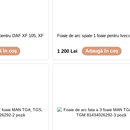
 pentru DAF XF 105, XF
Foaie de arc spate 1 foaie pentru Iveco
 în coș
Adaugă în coș
1 200 Lei