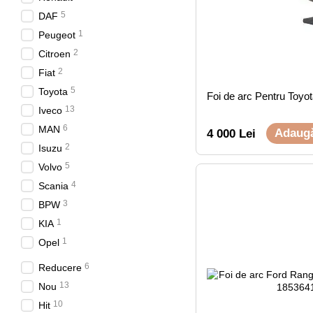
5
DAF
1
Peugeot
2
Citroen
2
Fiat
5
Toyota
Foi de arc Pentru Toyot
13
Iveco
6
MAN
Adaugă
4 000 Lei
2
Isuzu
5
Volvo
4
Scania
3
BPW
1
KIA
1
Opel
6
Reducere
13
Nou
10
Hit