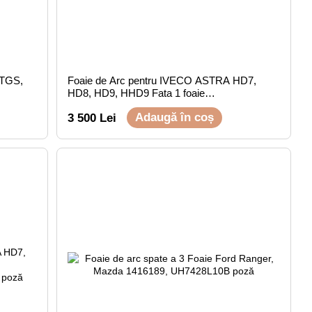
 TGS,
Foaie de Arc pentru IVECO ASTRA HD7,
HD8, HD9, HHD9 Fata 1 foaie
(1,26,90,800/800)
Adaugă în coș
3 500 Lei