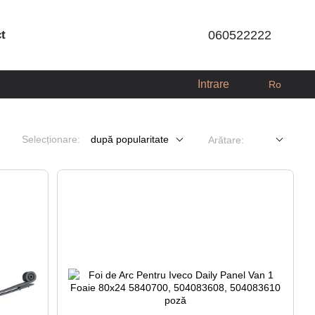
ct
060522222
Intrare
Ro
Selecționare:
după popularitate
Arătare: