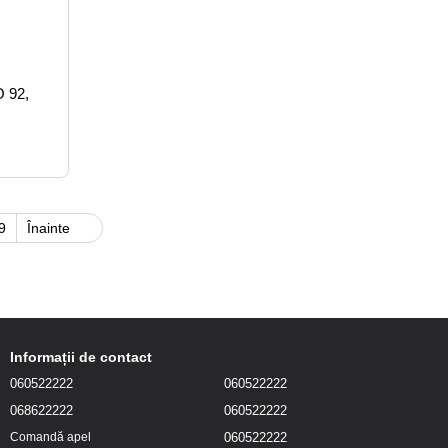
О 92,
9
Înainte
Informații de contact
060522222
060522222
068622222
060522222
060522222
Comandă apel