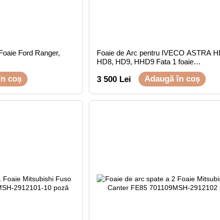
 Foaie Ford Ranger,
Foaie de Arc pentru IVECO ASTRA H
HD8, HD9, HHD9 Fata 1 foaie
(1,16,90,800/800)
în coș
Adaugă în coș
3 500 Lei