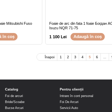
oaie Mitsubishi Fuso
Foaie de arc din fata 1 foaie Богдан А
Isuzu NQR 71-75
 în coș
Adaugă în coș
1 100 Lei
Înapoi
1
2
3
4
5
6
...
Catalog
Pentru clienții
Foi de arcuri
Intrare în cont personal
Bride/Scoabe
Foi De Arcuri
Bucse Arcuri
Servicii Auto